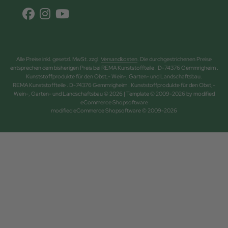
Alle Preise inkl. gesetzl. MwSt. zzgl.
Versandkosten
. Die durchgestrichenen Preise
entsprechen dem bisherigen Preis bei REMA Kunststoffteile . D-74376 Gemmrigheim .
Kunststoffprodukte für den Obst,- Wein-, Garten- und Landschaftsbau.
REMA Kunststoffteile . D-74376 Gemmrigheim . Kunststoffprodukte für den Obst,-
Wein-, Garten- und Landschaftsbau © 2026 | Template © 2009-2026 by modified
eCommerce Shopsoftware
mod
ified eCommerce Shopsoftware © 2009-2026