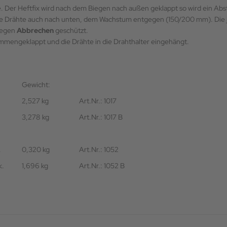
te. Der Heftfix wird nach dem Biegen nach außen geklappt so wird ein A
e Drähte auch nach unten, dem Wachstum entgegen (150/200 mm). Die ju
egen
Abbrechen
geschützt.
ammengeklappt und die Drähte in die Drahthalter eingehängt.
Gewicht:
2,527 kg
Art.Nr.: 1017
3,278 kg
Art.Nr.: 1017 B
.
0,320 kg
Art.Nr.: 1052
k.
1,696 kg
Art.Nr.: 1052 B