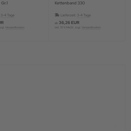
 Gr.1
Kettenband 330
:
3-4 Tage
Lieferzeit:
3-4 Tage
UR
36,26 EUR
ab
zzgl.
Versandkosten
inkl. 19 % MwSt. zzgl.
Versandkosten