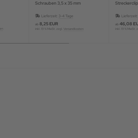
Schrauben 3,5 x 35 mm
Streckerclip
Lieferzeit:
3-4 Tage
Lieferzeit
8,25 EUR
46,08 E
ab
ab
ten
inkl. 19 % MwSt. zzgl.
Versandkosten
inkl. 19 % MwSt. 