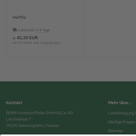
Heftfix
Lieferzeit:
3-4 Tage
42,28 EUR
ab
inkl. 19 % MwSt. zzgl.
Versandkosten
Kontakt
Mehr über...
REMA Kunststoffteile GmbH & Co. KG
Lohnfertigung 
Leichselhart 7
Häufige Fragen
74376 Gemmrigheim / Neckar
Sitemap