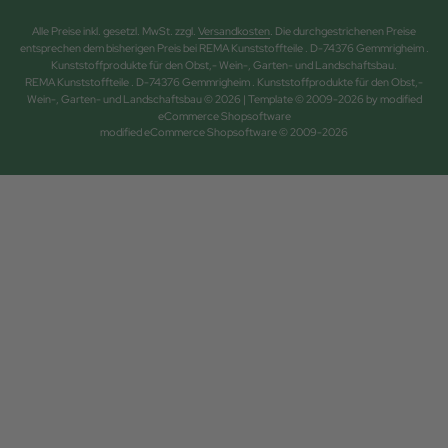
Alle Preise inkl. gesetzl. MwSt. zzgl.
Versandkosten
. Die durchgestrichenen Preise
entsprechen dem bisherigen Preis bei REMA Kunststoffteile . D-74376 Gemmrigheim .
Kunststoffprodukte für den Obst,- Wein-, Garten- und Landschaftsbau.
REMA Kunststoffteile . D-74376 Gemmrigheim . Kunststoffprodukte für den Obst,-
Wein-, Garten- und Landschaftsbau © 2026 | Template © 2009-2026 by modified
eCommerce Shopsoftware
mod
ified eCommerce Shopsoftware © 2009-2026